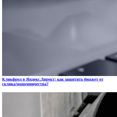
Кликфрод в Яндекс.Директ: как защитить бюджет от
склика/мошенничества?