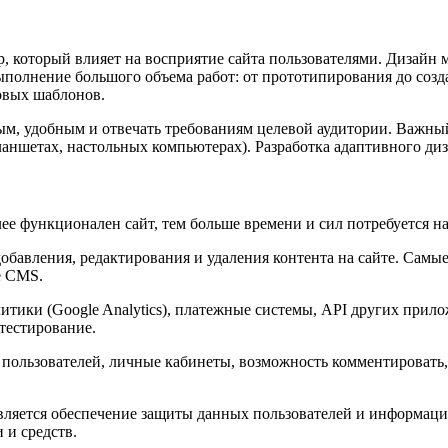
ор, который влияет на восприятие сайта пользователями. Дизай
выполнение большого объема работ: от прототипирования до соз
овых шаблонов.
, удобным и отвечать требованиям целевой аудитории. Важный 
ланшетах, настольных компьютерах). Разработка адаптивного диз
олее функционален сайт, тем больше времени и сил потребуется н
добавления, редактирования и удаления контента на сайте. Самы
е CMS.
литики (Google Analytics), платежные системы, API других при
тестирование.
я пользователей, личные кабинеты, возможность комментировать
 является обеспечение защиты данных пользователей и информа
 и средств.