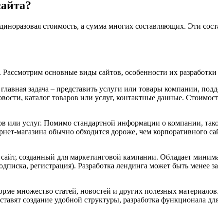
сайта?
 единоразовая стоимость, а сумма многих составляющих. Эти со
 Рассмотрим основные виды сайтов, особенности их разработки и
 главная задача – представить услуги или товары компании, по
ости, каталог товаров или услуг, контактные данные. Стоимость
в или услуг. Помимо стандартной информации о компании, такой
ернет-магазина обычно обходится дороже, чем корпоративного са
сайт, созданный для маркетинговой кампании. Обладает минима
подписка, регистрация). Разработка лендинга может быть менее 
рме множество статей, новостей и других полезных материалов. 
составят создание удобной структуры, разработка функционала д