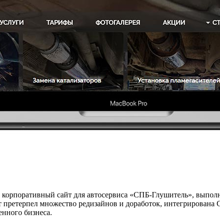
л корпоративный сайт для автосервиса «СПБ-Глушитель», выпол
оект претерпел множество редизайнов и доработок, интегрирова
енного бизнеса.